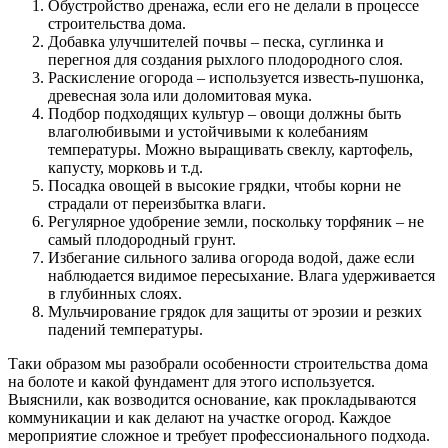
Обустройство дренажа, если его не делали в процессе
строительства дома.
Добавка улучшителей почвы – песка, суглинка и
перегноя для создания рыхлого плодородного слоя.
Раскисление огорода – используется известь-пушонка,
древесная зола или доломитовая мука.
Подбор подходящих культур – овощи должны быть
влаголюбивыми и устойчивыми к колебаниям
температуры. Можно выращивать свеклу, картофель,
капусту, морковь и т.д.
Посадка овощей в высокие грядки, чтобы корни не
страдали от переизбытка влаги.
Регулярное удобрение земли, поскольку торфяник – не
самый плодородный грунт.
Избегание сильного залива огорода водой, даже если
наблюдается видимое пересыхание. Влага удерживается
в глубинных слоях.
Мульчирование грядок для защиты от эрозии и резких
падений температуры.
Таки образом мы разобрали особенности строительства дома
на болоте и какой фундамент для этого используется.
Выяснили, как возводится основание, как прокладываются
коммуникации и как делают на участке огород. Каждое
мероприятие сложное и требует профессионального подхода.