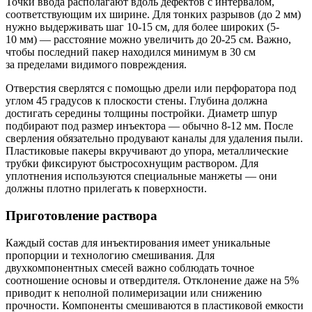
Точки ввода располагают вдоль дефектов с интервалом,
соответствующим их ширине. Для тонких разрывов (до 2 мм)
нужно выдерживать шаг 10-15 см, для более широких (5-
10 мм) — расстояние можно увеличить до 20-25 см. Важно,
чтобы последний пакер находился минимум в 30 см
за пределами видимого повреждения.
Отверстия сверлятся с помощью дрели или перфоратора под
углом 45 градусов к плоскости стены. Глубина должна
достигать середины толщины постройки. Диаметр шпур
подбирают под размер инъектора — обычно 8-12 мм. После
сверления обязательно продувают каналы для удаления пыли.
Пластиковые пакеры вкручивают до упора, металлические
трубки фиксируют быстросохнущим раствором. Для
уплотнения используются специальные манжеты — они
должны плотно прилегать к поверхности.
Приготовление раствора
Каждый состав для инъектирования имеет уникальные
пропорции и технологию смешивания. Для
двухкомпонентных смесей важно соблюдать точное
соотношение основы и отвердителя. Отклонение даже на 5%
приводит к неполной полимеризации или снижению
прочности. Компоненты смешиваются в пластиковой емкости